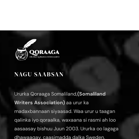
NAGU SAABSAN
Ururka Qoraaga Somaliland,
(Somaliland
Writers Association)
aa urur ka
madaxbannaan siyaasad. Waa urur u taagan
qalinka iyo qoraalka, waxaana si rasmi ah loo
aasaasay bishuu Juun 2003. Ururka oo lagaga
dhawaaqay, caasimadda dalka Sweden.