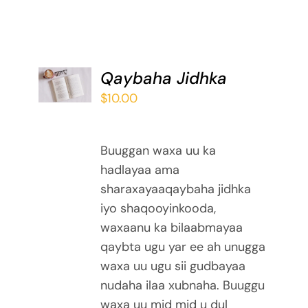
ADD TO
Qaybaha Jidhka
BASKET
$
10.00
/
DETAILS
Buuggan waxa uu ka
hadlayaa ama
sharaxayaaqaybaha jidhka
iyo shaqooyinkooda,
waxaanu ka bilaabmayaa
qaybta ugu yar ee ah unugga
waxa uu ugu sii gudbayaa
nudaha ilaa xubnaha. Buuggu
waxa uu mid mid u dul