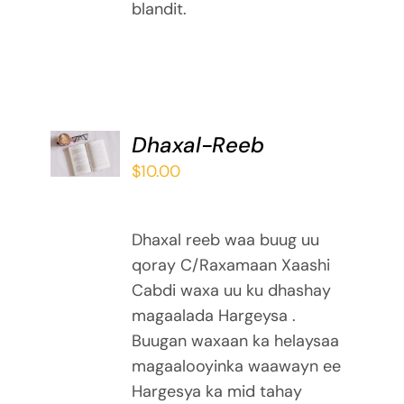
blandit.
ADD TO
Dhaxal-Reeb
BASKET
$
10.00
/
DETAILS
Dhaxal reeb waa buug uu
qoray C/Raxamaan Xaashi
Cabdi waxa uu ku dhashay
magaalada Hargeysa .
Buugan waxaan ka helaysaa
magaalooyinka waawayn ee
Hargesya ka mid tahay