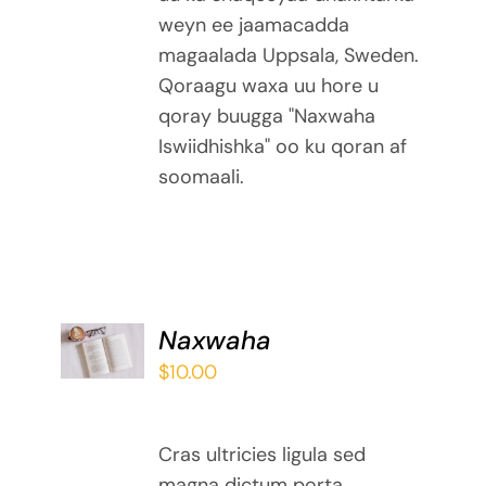
weyn ee jaamacadda
magaalada Uppsala, Sweden.
Qoraagu waxa uu hore u
qoray buugga "Naxwaha
Iswiidhishka" oo ku qoran af
soomaali.
ADD TO
Naxwaha
BASKET
$
10.00
/
DETAILS
Cras ultricies ligula sed
magna dictum porta.