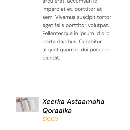
arcu erat, accumsan id
imperdiet et, porttitor at
sem. Vivamus suscipit tortor
eget felis porttitor volutpat.
Pellentesque in ipsum id orci
porta dapibus. Curabitur
aliquet quam id dui posuere
blandit.
ADD TO
Xeerka Astaamaha
BASKET
Qoraalka
/
DETAILS
$
10.00