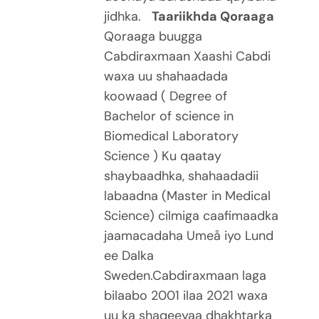
jidhka.
Taariikhda Qoraaga
Qoraaga buugga
Cabdiraxmaan Xaashi Cabdi
waxa uu shahaadada
koowaad ( Degree of
Bachelor of science in
Biomedical Laboratory
Science ) Ku qaatay
shaybaadhka, shahaadadii
labaadna (Master in Medical
Science) cilmiga caafimaadka
jaamacadaha Umeå iyo Lund
ee Dalka
Sweden.Cabdiraxmaan laga
bilaabo 2001 ilaa 2021 waxa
uu ka shaqeeyaa dhakhtarka