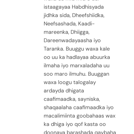
istaagayaa Habdhisyada
jidhka sida, Dheefshiidka,
Neefsashada, Kaadi-
mareenka, Dhiigga,
Dareenwadayaasha iyo
Taranka. Buuggu waxa kale
oo uu ka hadlayaa abuurka
ilmaha iyo marxaladaha uu
soo maro ilmuhu. Buuggan
waxa loogu talogalay
ardayda dhigata
caafimaadka, sayniska,
shaqaalaha caafimaadka iyo
macalimiinta goobahaas wax
ka dhiga iyo qof kasta oo
doonaya barashada qaybaha