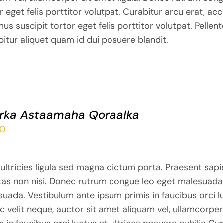
r eget felis porttitor volutpat. Curabitur arcu erat, ac
us suscipit tortor eget felis porttitor volutpat. Pellen
itur aliquet quam id dui posuere blandit.
rka Astaamaha Qoraalka
00
ultricies ligula sed magna dictum porta. Praesent sapi
tas non nisi. Donec rutrum congue leo eget malesuada
uada. Vestibulum ante ipsum primis in faucibus orci lu
 velit neque, auctor sit amet aliquam vel, ullamcorper
s in faucibus orci luctus et ultrices posuere cubilia Cu