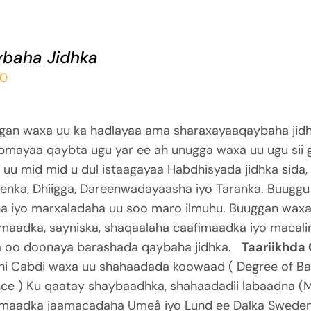
baha Jidhka
00
gan waxa uu ka hadlayaa ama sharaxayaaqaybaha jidh
abmayaa qaybta ugu yar ee ah unugga waxa uu ugu sii
uu mid mid u dul istaagayaa Habdhisyada jidhka sida,
enka, Dhiigga, Dareenwadayaasha iyo Taranka. Buuggu
ha iyo marxaladaha uu soo maro ilmuhu. Buuggan waxa
imaadka, sayniska, shaqaalaha caafimaadka iyo macali
a oo doonaya barashada qaybaha jidhka.
Taariikhda
hi Cabdi waxa uu shahaadada koowaad ( Degree of Bac
ce ) Ku qaatay shaybaadhka, shahaadadii labaadna (Ma
imaadka jaamacadaha Umeå iyo Lund ee Dalka Sweden.