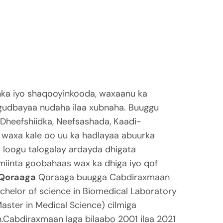
ka iyo shaqooyinkooda, waxaanu ka
 gudbayaa nudaha ilaa xubnaha. Buuggu
 Dheefshiidka, Neefsashada, Kaadi-
 waxa kale oo uu ka hadlayaa abuurka
 loogu talogalay ardayda dhigata
miinta goobahaas wax ka dhiga iyo qof
 Qoraaga
Qoraaga buugga Cabdiraxmaan
helor of science in Biomedical Laboratory
ster in Medical Science) cilmiga
Cabdiraxmaan laga bilaabo 2001 ilaa 2021