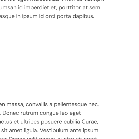
cumsan id imperdiet et, porttitor at sem.
tesque in ipsum id orci porta dapibus.
en massa, convallis a pellentesque nec,
. Donec rutrum congue leo eget
ctus et ultrices posuere cubilia Curae;
 sit amet ligula. Vestibulum ante ipsum
rae; Donec velit neque, auctor sit amet