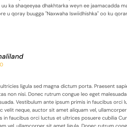
 uu ka shaqeeyaa dhakhtarka weyn ee jaamacadda m
ore u qoray buugga "Naxwaha Iswiidhishka" oo ku qora
aliland
00
ultricies ligula sed magna dictum porta. Praesent sapi
tas non nisi. Donec rutrum congue leo eget malesuada
uada. Vestibulum ante ipsum primis in faucibus orci lu
 velit neque, auctor sit amet aliquam vel, ullamcorper
s in faucibus orci luctus et ultrices posuere cubilia Cu
am vel, ullamcorper sit amet ligula. Donec rutrum con