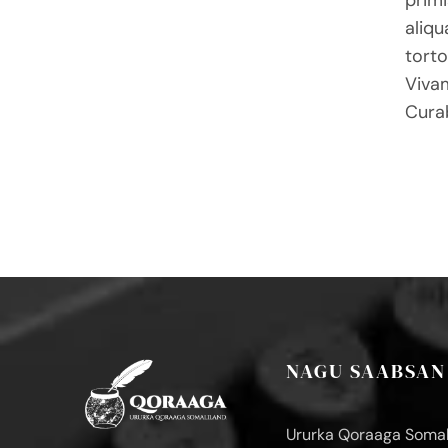
aliqu
torto
Vivam
Curab
NAGU SAABSAN
Ururka Qoraaga Somal