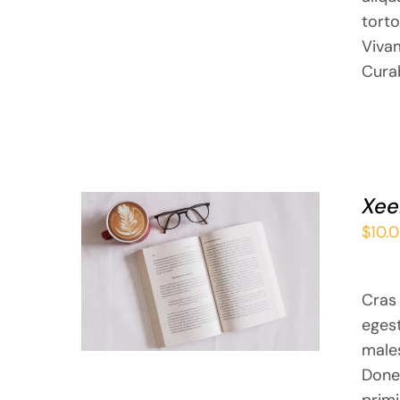
torto
Vivam
Curab
Xee
$
10.
ADD TO BASKET
/
QUICK VIEW
Cras 
eges
males
Donec
primi