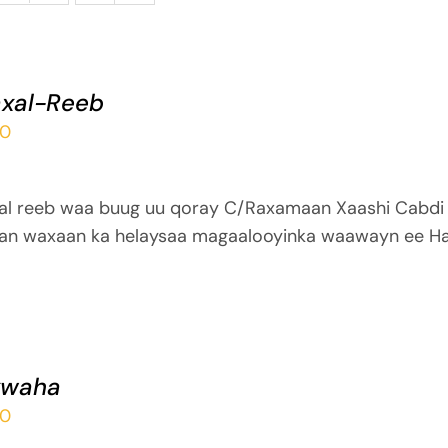
xal-Reeb
00
al reeb waa buug uu qoray C/Raxamaan Xaashi Cabdi
an waxaan ka helaysaa magaalooyinka waawayn ee Ha
xwaha
00