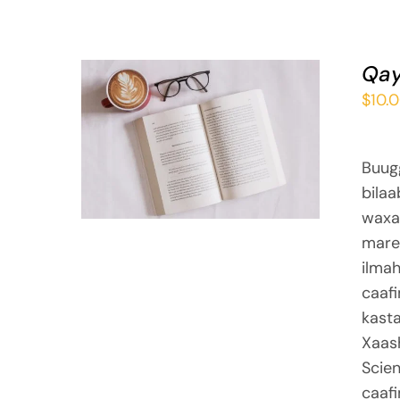
Qay
$
10.
ADD TO BASKET
/
QUICK VIEW
Buug
bila
waxa 
mare
ilma
caaf
kast
Xaas
Scien
caaf