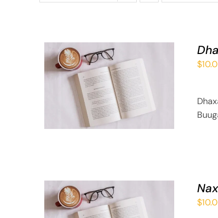
Dha
$
10.
ADD TO BASKET
/
QUICK VIEW
Dhax
Buug
Na
$
10.