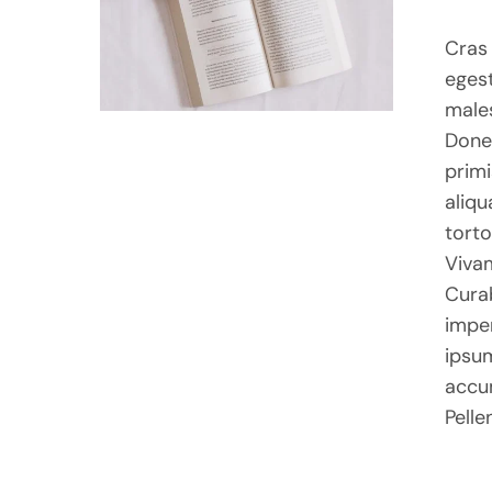
ADD TO BASKET
/
QUICK VIEW
Cras 
eges
males
Donec
primi
aliqu
torto
Vivam
Curab
imper
ipsum
accum
Pelle