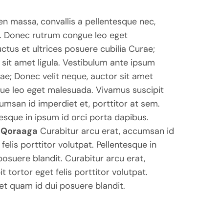
en massa, convallis a pellentesque nec,
. Donec rutrum congue leo eget
ctus et ultrices posuere cubilia Curae;
 sit amet ligula. Vestibulum ante ipsum
rae; Donec velit neque, auctor sit amet
gue leo eget malesuada. Vivamus suscipit
cumsan id imperdiet et, porttitor at sem.
tesque in ipsum id orci porta dapibus.
a Qoraaga
Curabitur arcu erat, accumsan id
felis porttitor volutpat. Pellentesque in
posuere blandit. Curabitur arcu erat,
 tortor eget felis porttitor volutpat.
uet quam id dui posuere blandit.