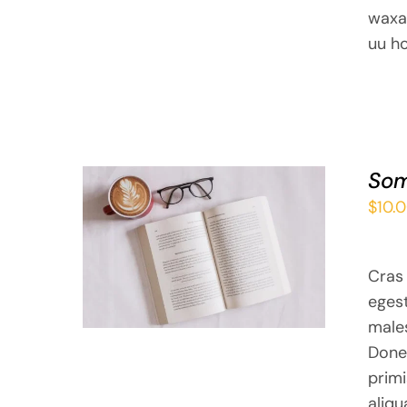
waxa
uu h
Som
$
10.
ADD TO BASKET
/
QUICK VIEW
Cras 
eges
males
Donec
primi
aliqu