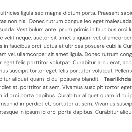
ultricies ligula sed magna dictum porta. Praesent sapi
tas non nisi. Donec rutrum congue leo eget malesuada
uada. Vestibulum ante ipsum primis in faucibus orci lu
 velit neque, auctor sit amet aliquam vel, ullamcorper
s in faucibus orci luctus et ultrices posuere cubilia Cu
am vel, ullamcorper sit amet ligula. Donec rutrum con
r eget felis porttitor volutpat. Curabitur arcu erat, ac
us suscipit tortor eget felis porttitor volutpat. Pellen
itur aliquet quam id dui posuere blandit.
Taariikhd
diet et, porttitor at sem. Vivamus suscipit tortor eget 
 id orci porta dapibus. Curabitur aliquet quam id dui 
san id imperdiet et, porttitor at sem. Vivamus suscipit
ntesque in ipsum id orci porta dapibus. Curabitur aliq