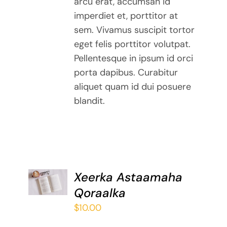
arcu erat, accumsan id
imperdiet et, porttitor at
sem. Vivamus suscipit tortor
eget felis porttitor volutpat.
Pellentesque in ipsum id orci
porta dapibus. Curabitur
aliquet quam id dui posuere
blandit.
ADD TO
Xeerka Astaamaha
BASKET
Qoraalka
/
DETAILS
$
10.00