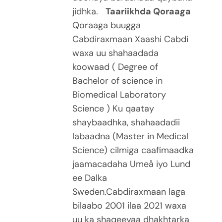
jidhka.
Taariikhda Qoraaga
Qoraaga buugga
Cabdiraxmaan Xaashi Cabdi
waxa uu shahaadada
koowaad ( Degree of
Bachelor of science in
Biomedical Laboratory
Science ) Ku qaatay
shaybaadhka, shahaadadii
labaadna (Master in Medical
Science) cilmiga caafimaadka
jaamacadaha Umeå iyo Lund
ee Dalka
Sweden.Cabdiraxmaan laga
bilaabo 2001 ilaa 2021 waxa
uu ka shaqeeyaa dhakhtarka