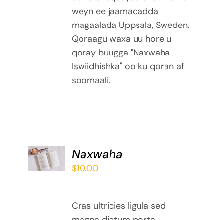
weyn ee jaamacadda
magaalada Uppsala, Sweden.
Qoraagu waxa uu hore u
qoray buugga "Naxwaha
Iswiidhishka" oo ku qoran af
soomaali.
ADD TO
Naxwaha
BASKET
$
10.00
/
DETAILS
Cras ultricies ligula sed
magna dictum porta.