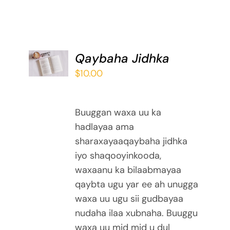
ADD TO
Qaybaha Jidhka
BASKET
$
10.00
/
DETAILS
Buuggan waxa uu ka
hadlayaa ama
sharaxayaaqaybaha jidhka
iyo shaqooyinkooda,
waxaanu ka bilaabmayaa
qaybta ugu yar ee ah unugga
waxa uu ugu sii gudbayaa
nudaha ilaa xubnaha. Buuggu
waxa uu mid mid u dul