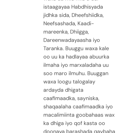
istaagayaa Habdhisyada
jidhka sida, Dheefshiidka,
Neefsashada, Kaadi-
mareenka, Dhiigga,
Dareenwadayaasha iyo
Taranka. Buuggu waxa kale
oo uu ka hadlayaa abuurka
ilmaha iyo marxaladaha uu
soo maro ilmuhu. Buuggan
waxa loogu talogalay
ardayda dhigata
caafimaadka, sayniska,
shaqaalaha caafimaadka iyo
macalimiinta goobahaas wax
ka dhiga iyo qof kasta oo
doonaya barashada qaybaha