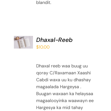
blandit.
ADD TO
Dhaxal-Reeb
BASKET
$
10.00
/
DETAILS
Dhaxal reeb waa buug uu
qoray C/Raxamaan Xaashi
Cabdi waxa uu ku dhashay
magaalada Hargeysa .
Buugan waxaan ka helaysaa
magaalooyinka waawayn ee
Hargesya ka mid tahay