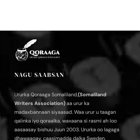
NAGU SAABSAN
Ururka Qoraaga Somaliland,
(Somaliland
Writers Association)
aa urur ka
madaxbannaan siyaasad. Waa urur u taagan
qalinka iyo qoraalka, waxaana si rasmi ah loo
aasaasay bishuu Juun 2003. Ururka oo lagaga
dhawaaqay, caasimadda dalka Sweden.