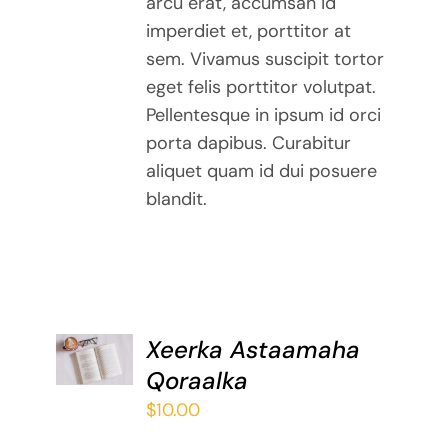
arcu erat, accumsan id
imperdiet et, porttitor at
sem. Vivamus suscipit tortor
eget felis porttitor volutpat.
Pellentesque in ipsum id orci
porta dapibus. Curabitur
aliquet quam id dui posuere
blandit.
ADD TO
Xeerka Astaamaha
BASKET
Qoraalka
/
DETAILS
$
10.00