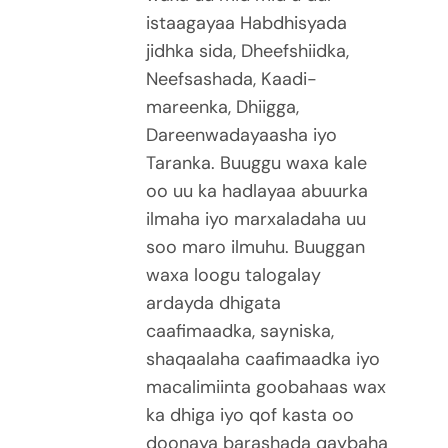
istaagayaa Habdhisyada
jidhka sida, Dheefshiidka,
Neefsashada, Kaadi-
mareenka, Dhiigga,
Dareenwadayaasha iyo
Taranka. Buuggu waxa kale
oo uu ka hadlayaa abuurka
ilmaha iyo marxaladaha uu
soo maro ilmuhu. Buuggan
waxa loogu talogalay
ardayda dhigata
caafimaadka, sayniska,
shaqaalaha caafimaadka iyo
macalimiinta goobahaas wax
ka dhiga iyo qof kasta oo
doonaya barashada qaybaha