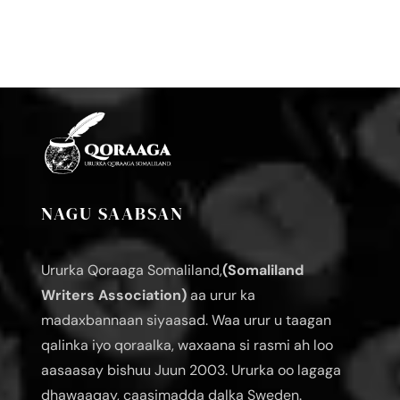
NAGU SAABSAN
Ururka Qoraaga Somaliland,
(Somaliland
Writers Association)
aa urur ka
madaxbannaan siyaasad. Waa urur u taagan
qalinka iyo qoraalka, waxaana si rasmi ah loo
aasaasay bishuu Juun 2003. Ururka oo lagaga
dhawaaqay, caasimadda dalka Sweden.