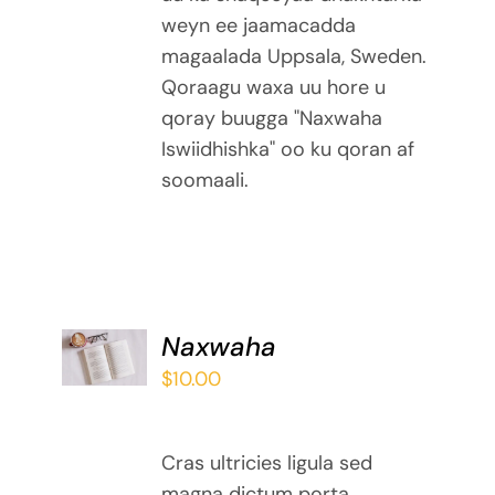
weyn ee jaamacadda
magaalada Uppsala, Sweden.
Qoraagu waxa uu hore u
qoray buugga "Naxwaha
Iswiidhishka" oo ku qoran af
soomaali.
ADD TO
Naxwaha
BASKET
$
10.00
/
DETAILS
Cras ultricies ligula sed
magna dictum porta.