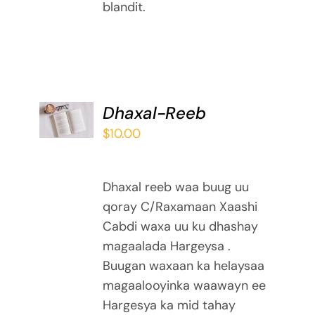
blandit.
ADD TO
Dhaxal-Reeb
BASKET
$
10.00
/
DETAILS
Dhaxal reeb waa buug uu
qoray C/Raxamaan Xaashi
Cabdi waxa uu ku dhashay
magaalada Hargeysa .
Buugan waxaan ka helaysaa
magaalooyinka waawayn ee
Hargesya ka mid tahay