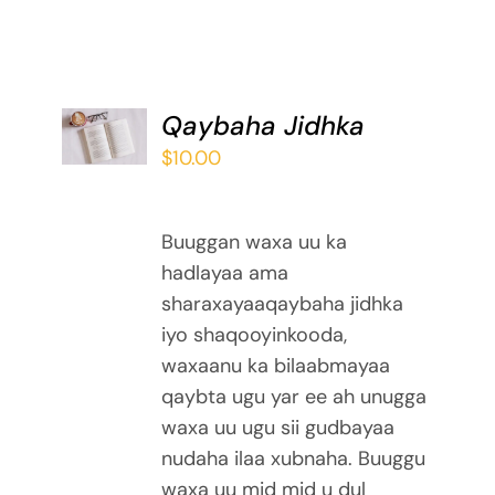
ADD TO
Qaybaha Jidhka
BASKET
$
10.00
/
DETAILS
Buuggan waxa uu ka
hadlayaa ama
sharaxayaaqaybaha jidhka
iyo shaqooyinkooda,
waxaanu ka bilaabmayaa
qaybta ugu yar ee ah unugga
waxa uu ugu sii gudbayaa
nudaha ilaa xubnaha. Buuggu
waxa uu mid mid u dul