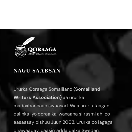
NAGU SAABSAN
Ururka Qoraaga Somaliland,
(Somaliland
Writers Association)
aa urur ka
madaxbannaan siyaasad. Waa urur u taagan
qalinka iyo qoraalka, waxaana si rasmi ah loo
aasaasay bishuu Juun 2003. Ururka oo lagaga
dhawaaqay, caasimadda dalka Sweden.