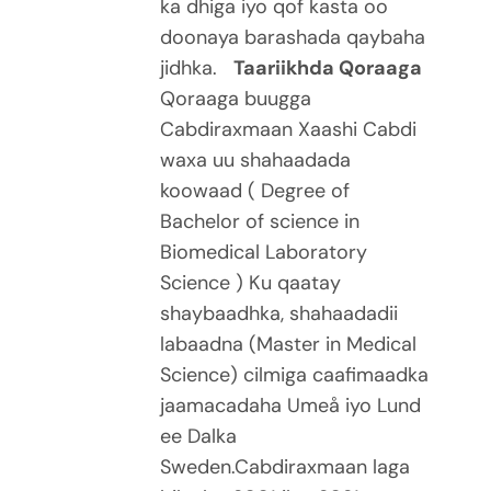
ka dhiga iyo qof kasta oo
doonaya barashada qaybaha
jidhka.
Taariikhda Qoraaga
Qoraaga buugga
Cabdiraxmaan Xaashi Cabdi
waxa uu shahaadada
koowaad ( Degree of
Bachelor of science in
Biomedical Laboratory
Science ) Ku qaatay
shaybaadhka, shahaadadii
labaadna (Master in Medical
Science) cilmiga caafimaadka
jaamacadaha Umeå iyo Lund
ee Dalka
Sweden.Cabdiraxmaan laga