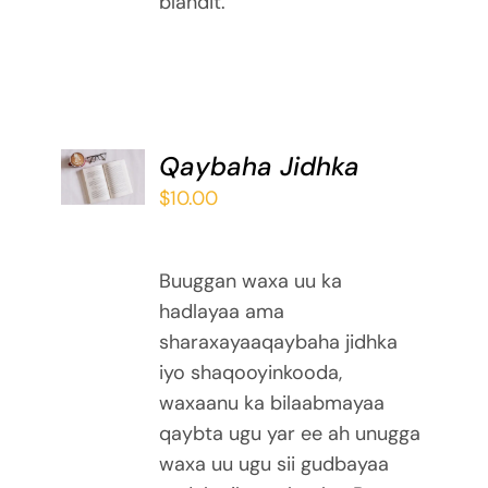
blandit.
ADD TO
Qaybaha Jidhka
BASKET
$
10.00
/
DETAILS
Buuggan waxa uu ka
hadlayaa ama
sharaxayaaqaybaha jidhka
iyo shaqooyinkooda,
waxaanu ka bilaabmayaa
qaybta ugu yar ee ah unugga
waxa uu ugu sii gudbayaa