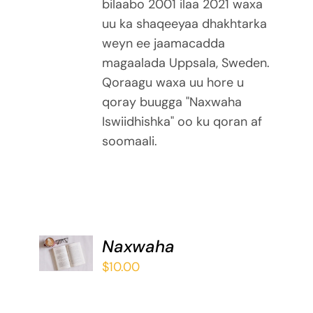
bilaabo 2001 ilaa 2021 waxa
uu ka shaqeeyaa dhakhtarka
weyn ee jaamacadda
magaalada Uppsala, Sweden.
Qoraagu waxa uu hore u
qoray buugga "Naxwaha
Iswiidhishka" oo ku qoran af
soomaali.
ADD TO
Naxwaha
BASKET
$
10.00
/
DETAILS