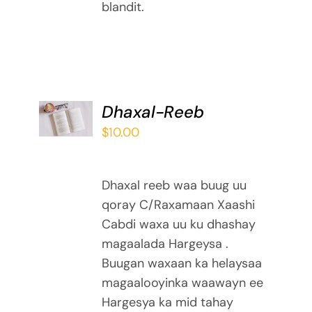
blandit.
ADD TO
Dhaxal-Reeb
BASKET
$
10.00
/
DETAILS
Dhaxal reeb waa buug uu
qoray C/Raxamaan Xaashi
Cabdi waxa uu ku dhashay
magaalada Hargeysa .
Buugan waxaan ka helaysaa
magaalooyinka waawayn ee
Hargesya ka mid tahay