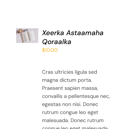
ADD TO
Xeerka Astaamaha
BASKET
Qoraalka
/
DETAILS
$
10.00
Cras ultricies ligula sed
magna dictum porta.
Praesent sapien massa,
convallis a pellentesque nec,
egestas non nisi. Donec
rutrum congue leo eget
malesuada. Donec rutrum
congue leo eget malesuada.