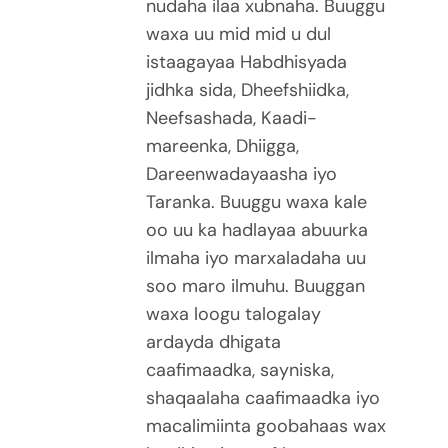
nudaha ilaa xubnaha. Buuggu
waxa uu mid mid u dul
istaagayaa Habdhisyada
jidhka sida, Dheefshiidka,
Neefsashada, Kaadi-
mareenka, Dhiigga,
Dareenwadayaasha iyo
Taranka. Buuggu waxa kale
oo uu ka hadlayaa abuurka
ilmaha iyo marxaladaha uu
soo maro ilmuhu. Buuggan
waxa loogu talogalay
ardayda dhigata
caafimaadka, sayniska,
shaqaalaha caafimaadka iyo
macalimiinta goobahaas wax